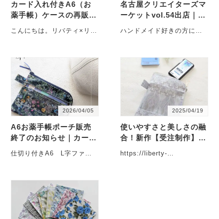
カード入れ付きA6（お
名古屋クリエイターズマ
薬手帳）ケースの再販に
ーケットvol.54出店｜カ
ついて
ード入れ付きA6（お薬
こんにちは。リバティ×リバ
ハンドメイド好きの方には
手帳）ポーチも販売
ティです。いつもご覧いた
おなじみのイベント、クリ
だき、本当にありがとうご
エーターズマーケット（通
ざいます。 カード・・・
称クリマ）。 ・・・
2026/04/05
2025/04/19
A6お薬手帳ポーチ販売
使いやすさと美しさの融
終了のお知らせ｜カード
合！新作【受注制作】A
ポケット付きが新定番に
6縦型ポーチのオーダー
仕切り付きA6 L字ファス
https://liberty-
例
ナークリアポーチ これまで
liberty.com/vertical-a6-
販売してきた「仕切り付き
pouch/ ・・・
A6 L字ファス・・・