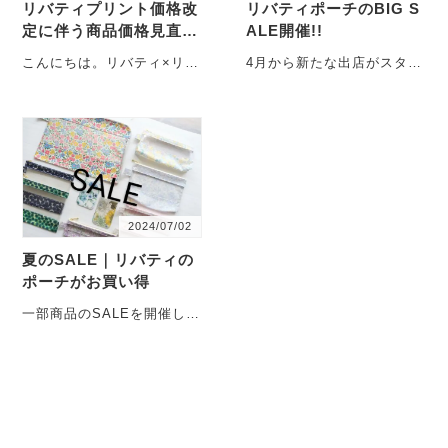
リバティプリント価格改
リバティポーチのBIG S
定に伴う商品価格見直し
ALE開催!!
と販売終了商品のご案内
こんにちは。リバティ×リバ
4月から新たな出店がスター
ティです。いつもご覧いた
トします。それに向け、小
だき、ありがとうございま
さいポーチをたっぷりご用
す。今日は、今後の商品
意しました。これからの
に・・・
季・・・
2024/07/02
夏のSALE｜リバティの
ポーチがお買い得
一部商品のSALEを開催して
おります。滅多にお安くし
ない形の商品もございま
す。どうぞこちらをご覧
く・・・