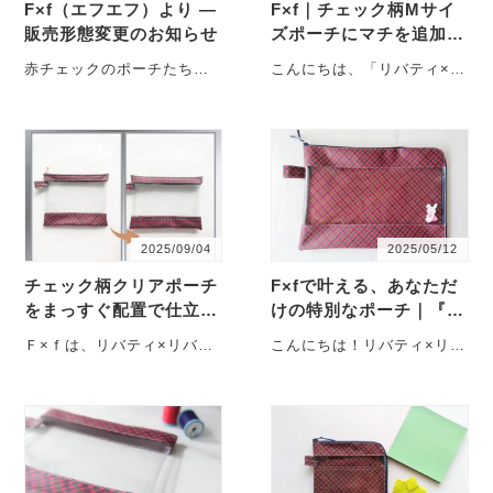
F×f（エフエフ）より ―
F×f｜チェック柄Mサイ
販売形態変更のお知らせ
ズポーチにマチを追加し
たオーダー例
赤チェックのポーチたち。
こんにちは、「リバティ×リ
同じ色でも、かたちが変わ
バティ」の妹ブランド
ると佇まいが少しずつ違っ
F×f（エフエフ） です。
て見えます。 妹ブラ・・・
F×fでは、ファ・・・
2025/09/04
2025/05/12
チェック柄クリアポーチ
F×fで叶える、あなただ
をまっすぐ配置で仕立て
けの特別なポーチ｜『A
ました｜Ｆ×ｆ
4 L字ファスナークリア
Ｆ×ｆは、リバティ×リバテ
こんにちは！リバティ×リバ
ポーチ』の魅力
ィの妹ブランドとして誕生
ティをご愛顧いただきあり
しました。ファミリアのよ
がとうございます。その妹
うな雰囲気を感じさせる
ブランドであるF×fで
チ・・・
は・・・