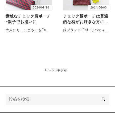
2024/09/16
2024/06/03
素敵なチェック柄ポーチ
チェック柄ポーチは普遍
ｰ親子でお揃いに
的な柄がお好きな方に大
人気
大人にも、こどもにもF×ｆ
妹ブランド-F×f- リバティ×
のポーチ リバティ×リバテ
リバティの妹ブランドF×ｆ
ィの妹ブランドとして展開
(エフエフ)では、チェック柄
しているF×ｆで・・・
のポー・・・
1 〜 6 件表示
検
索