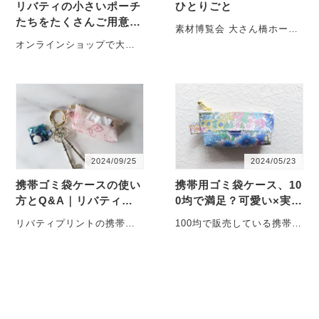
リバティの小さいポーチ
ひとりごと
たちをたくさんご用意し
素材博覧会 大さん橋ホール
ました！
で開催されている素材博覧
オンラインショップで大変
会へ行ってきました。 ビー
人気な小さいポーチたち。
ズやレース・・・
４～５個まとめてご購入さ
れる方も少なくない・・・
2024/09/25
2024/05/23
携帯ゴミ袋ケースの使い
携帯用ゴミ袋ケース、10
方とQ&A｜リバティ柄
0均で満足？可愛い×実用
で毎日をちょっと便利に
的なリバティ柄がおすす
リバティプリントの携帯用
100均で販売している携帯ゴ
め！
ゴミ袋 こちらでは、携帯ゴ
ミ袋ケース（シリコン製）
ミ袋ケースに関してよくい
携帯ゴミ袋 「100・・・
ただくご質問や、実・・・