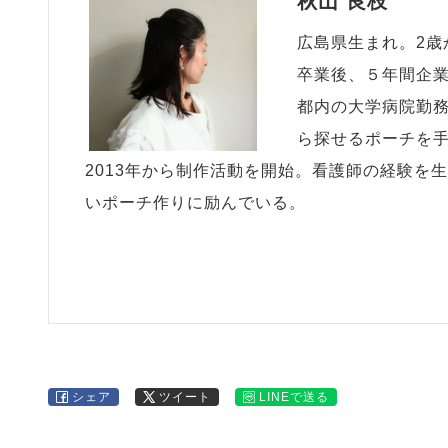
秋山 良枝
広島県生まれ。2歳
卒業後、５年間企業
都内の大学病院勤
ら探せるポーチを手
2013年から制作活動を開始。看護師の経験を
いポーチ作りに励んでいる。
シェア
ツイート
LINEで送る