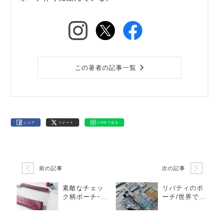
この著者の記事一覧
シェア
ツイート
LINEで送る
前の記事
次の記事
素敵なチェッ
リバティのポ
ク柄ポーチｰ親
ーチ/世界で最
子でお揃いに
も愛される青
色編