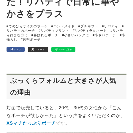
た！リバティで日常に華や
かさをプラス
#てのひらサイズのポーチ
#ハンドメイド
#プチギフト
#リバティ
#
リバティのポーチ
#リバティプリント
#リバティラミネート
#リバテ
ィ好きな方に
#喜ばれるポーチ
#小さいバッグに
#小さいポーチ
#小
物入れ
#透明ポーチ
シェア
ツイート
LINEで送る
ぷっくらフォルムと大きさが人気
の理由
対面で販売していると、20代、30代の女性から「こん
なポーチが欲しかった」という声をよくいただくのが、
XSマチたっぷりポーチ
です。