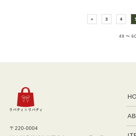
«
3
4
49 〜 
HO
AB
〒220-0004
IT