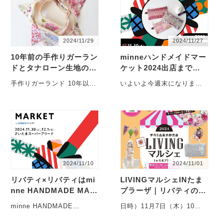
2024/11/29
2024/11/27
10年前の手作りガーラン
minneハンドメイドマー
ドとタナローン生地の思
ケット2024出店まであ
い出
と少し！
手作りガーランド 10年以上
いよいよ今週末になりまし
前に作った、私の手作りガ
た。 ミンネハンマケ！初の
ーランドです。 生地には
埼玉出店です。たくさんの
リ・・・
リバティプ・・・
2024/11/10
2024/11/01
リバティ×リバティはmi
LIVINGマルシェINたま
nne HANDMADE MAR
プラーザ｜リバティのポ
KETに出店します
ーチを販売します!!
minne HANDMADE
日時）11月7日（木）10：
MARKET 2024年10月30日
30～16：00場所）たまプラ