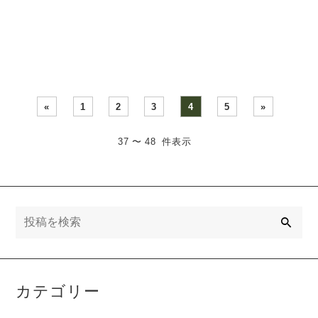
（土）、12月１日（日）
ーザ テラス プラーザホール
さ・・・
b・・・
«
1
2
3
4
5
»
37 〜 48 件表示
検
索
カテゴリー