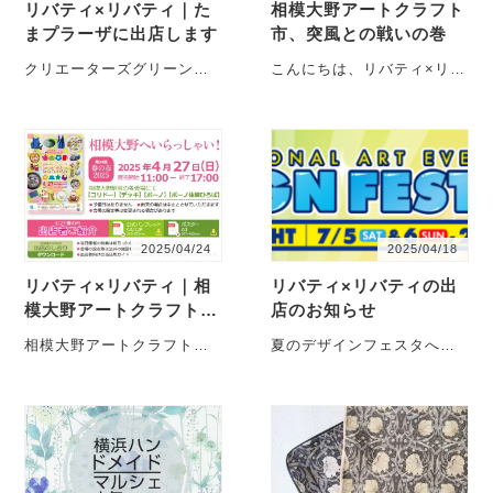
リバティ×リバティ｜た
相模大野アートクラフト
まプラーザに出店します
市、突風との戦いの巻
クリエーターズグリーンマ
こんにちは、リバティ×リバ
ーケットに出店決定 クリエ
ティです。昨日はなんと、
イターズグリーンマーケッ
５か月ぶりの出店！会場は
ト | イ・・・
いつもにぎわう「相模大
野・・・
2025/04/24
2025/04/18
リバティ×リバティ｜相
リバティ×リバティの出
模大野アートクラフト市
店のお知らせ
に出店します
相模大野アートクラフト市
夏のデザインフェスタへの
いよいよ今週末！4月27日
出店決定 7月5日6日に開催
（日）相模大野アートクラ
されるデザインフェスタ
フト市に出店しま・・・
vol.61への出・・・