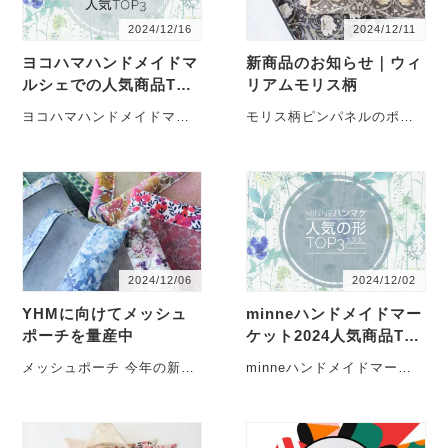
2024/12/16
2024/12/11
ヨコハマハンドメイドマ
新商品のお知らせ｜ウィ
ルシェでの人気商品TOP
リアムモリス柄
3｜リバティプリントの
ヨコハマハンドメイドマル
モリス柄ピンパネルのポー
ポーチ
シェ冬 2日間にわたるヨコ
チ こんにちは。今日は当シ
ハマハンドメイドマルシェ
ョップで新たに取り扱うこ
冬に出店し、リバテ・・・
とになった、ウィリ・・・
2024/12/06
2024/12/02
YHMに向けてメッシュ
minneハンドメイドマー
ポーチを量産中
ケット2024人気商品TO
P3を発表します
メッシュポーチ 今年の新作
minneハンドメイドマーケ
が早くも大好評です！先日
ット2024 さいたまスーパー
出店したminneハンドメイ
アリーナで開催されたミン
ドマーケットで・・・
ネハンドメ・・・