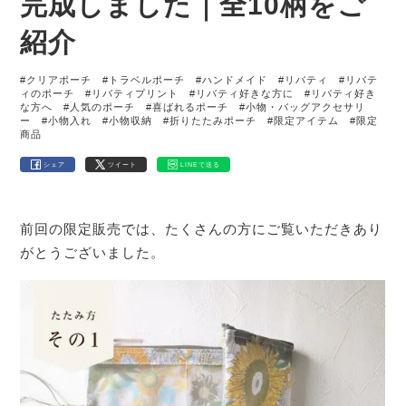
完成しました｜全10柄をご
紹介
#クリアポーチ
#トラベルポーチ
#ハンドメイド
#リバティ
#リバテ
ィのポーチ
#リバティプリント
#リバティ好きな方に
#リバティ好き
な方へ
#人気のポーチ
#喜ばれるポーチ
#小物・バッグアクセサリ
ー
#小物入れ
#小物収納
#折りたたみポーチ
#限定アイテム
#限定
商品
シェア
ツイート
LINEで送る
前回の限定販売では、たくさんの方にご覧いただきあり
がとうございました。