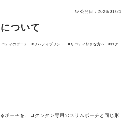
公開日
：2026/01/21
品について
リバティのポーチ
#リバティプリント
#リバティ好きな方へ
#ロク
品
入るポーチを、ロクシタン専用のスリムポーチと同じ形