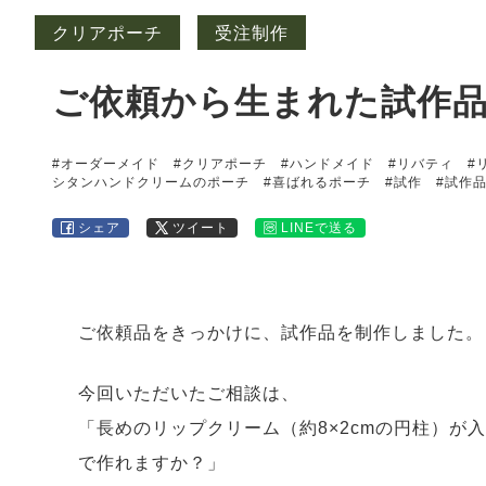
クリアポーチ
受注制作
ご依頼から生まれた試作
#オーダーメイド
#クリアポーチ
#ハンドメイド
#リバティ
#
シタンハンドクリームのポーチ
#喜ばれるポーチ
#試作
#試作
シェア
ツイート
LINEで送る
ご依頼品をきっかけに、試作品を制作しました。
今回いただいたご相談は、
「長めのリップクリーム（約8×2cmの円柱）が
で作れますか？」