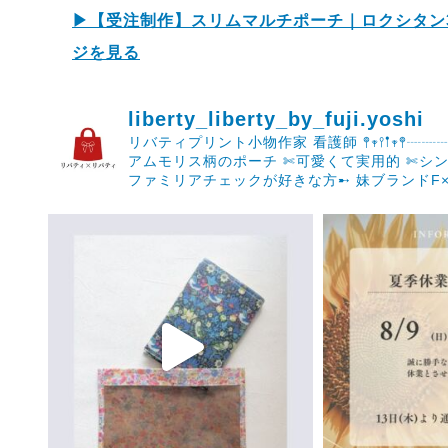
▶【受注制作】スリムマルチポーチ｜ロクシタン3
ジを見る
liberty_liberty_by_fuji.yoshi
リバティプリント小物作家 看護師 𖤣𖥧𖥣𖡡𖥧𖤣┈┈┈┈┈
アムモリス柄のポーチ
✄可愛くて実用的
✄シン
ファミリアチェックが好きな方➸
妹ブランドF×