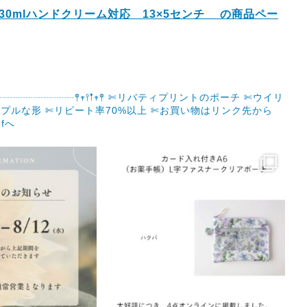
0mlハンドクリーム対応 13×5センチ の商品ペー
┈┈┈┈┈𖤣𖥧𖥣𖡡𖥧𖤣
✄リバティプリントのポーチ
✄ウイリ
プルな形
✄リピート率70%以上
✄お買い物はリンク先から
fへ