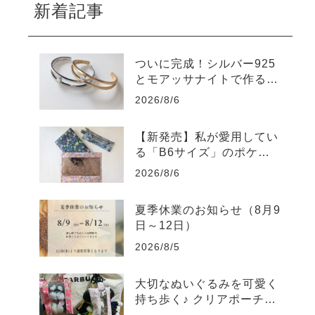
新着記事
ついに完成！シルバー925
とモアッサナイトで作る自
分だけのバングル
2026/8/6
【新発売】私が愛用してい
る「B6サイズ」のポケッ
トポーチを販売します
2026/8/6
夏季休業のお知らせ（8月9
日～12日）
2026/8/5
大切なぬいぐるみを可愛く
持ち歩く♪ クリアポーチの
素敵な使い方をご紹介