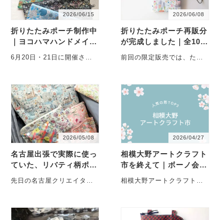
2026/06/15
2026/06/08
折りたたみポーチ制作中
折りたたみポーチ再販分
｜ヨコハマハンドメイド
が完成しました｜全10柄
マルシェへお持ちする柄
をご紹介
6月20日・21日に開催され
前回の限定販売では、たく
を少しだけ
るヨコハマハンドメイドマ
さんの方にご覧いただきあ
ルシェに向けて、現在制作
りがとうございました。 販
を進めています。 ・・・
売後には「・・・
2026/05/08
2026/04/27
名古屋出張で実際に使っ
相模大野アートクラフト
ていた、リバティ柄ポー
市を終えて｜ボーノ会場
チたちをご紹介します
での一日
先日の名古屋クリエイター
相模大野アートクラフト
ズマーケット出張。今回
市、無事に終了いたしまし
は、小ぶりのスーツケース
た。 今回は、いつもの駅前
ひとつで移動しました。そ
デッキではなく、1階・・・
の中・・・