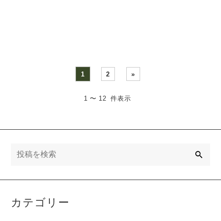
ラスで開催されたクリエイ
作・A6（お薬手帳サイズ）
ターズウィンター・・・
縦型・L字ファスナーク
リ・・・
1
2
»
1 〜 12 件表示
検
索
カテゴリー