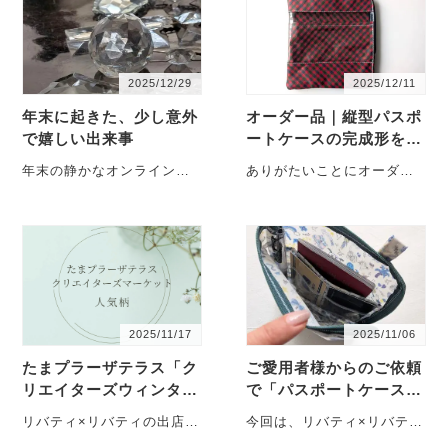
2025/12/29
2025/12/11
年末に起きた、少し意外
オーダー品｜縦型パスポ
で嬉しい出来事
ートケースの完成形をご
紹介します
年末の静かなオンラインス
ありがたいことにオーダー
トアで 年末らしく、オンラ
のご依頼を多くいただいて
インストアの動きもゆっく
おり、すべての作品をご紹
りになってきました・・・
介しきれない日が続いてお
り・・・
2025/11/17
2025/11/06
たまプラーザテラス「ク
ご愛用者様からのご依頼
リエイターズウィンター
で「パスポートケース」
マーケット」に出店しま
仕様の縦型ポーチを試作
リバティ×リバティの出店の
今回は、リバティ×リバティ
した
しました
様子 昨日、たまプラーザテ
の人気アイテム「受注制