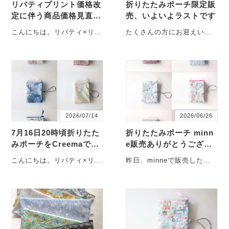
リバティプリント価格改
折りたたみポーチ限定販
定に伴う商品価格見直し
売、いよいよラストです
と販売終了商品のご案内
こんにちは。リバティ×リバ
たくさんの方にお迎えいた
ティです。いつもご覧いた
だいた「折りたたみポー
だき、ありがとうございま
チ」。minne、Creema、
す。今日は、今後の商品
BASE、そしてイベ・・・
に・・・
2026/07/14
2026/06/26
7月16日20時頃折りたた
折りたたみポーチ minn
みポーチをCreemaで販
e販売ありがとうござい
売します
ました｜次回はCreema
こんにちは。リバティ×リバ
昨日、minneで販売した折
で6月29日（月）12:30
ティです。 先日の
りたたみポーチ5点は、おか
より販売します
HandMade In Japan
げさまで完売いたしまし
Fes（HM・・・
た。販売開始とともに
多・・・