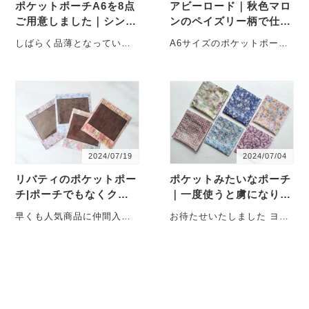
ポケットポーチA6を8点
アビーロード｜秋色マロ
ご用意しました｜シンプ
ンのペイズリー柄で仕立
ルだからこそ難しいポー
てたA6ポケットポーチ
しばらく品薄となっていた
A6サイズのポケットポー
チです
ポケットポーチA6を、この
チ。ほどよい透け感のある
たび8点ご用意しました。
茶色のクリア窓から、ペイ
ウィローボウ・・・
ズリー柄がやさしく浮かび
上・・・
2024/07/19
2024/07/04
リバティのポケットポー
ポケットみたいなポーチ
チ|ポーチでもなくクリ
｜一度使うと虜になりま
アファイルでもない新し
す
早くも人気商品に仲間入
お待たせいたしました ヨコ
い形
り！ 販売をスタートしたば
ハマハンドメイドマルシェ
かりのポケットポーチ、有
でも人気だった 新商品の
難いことに非常に好
ポケットポーチ。い・・・
評・・・