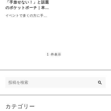
「手放せない！」と話題
のポケットポーチ｜本好
きさんに大人気の理由と
イベントで多くの方に手に
は？
取っていただいたポケット
ポーチ。特に「本を持ち歩
く方」からは、「これ、も
う・・・
1 件表示
検
索
カテゴリー