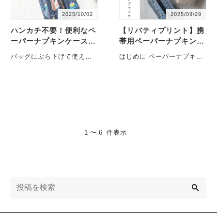
2025/10/02
2025/09/29
ハンカチ不要！便利なペ
【リバティプリント】携
ーパーナプキンケース｜
帯用ペーパーナプキンケ
リバティプリントで可愛
ース試作品｜ふくろう柄
バッグにぶら下げて使える
はじめに ペーパーナプキン
い
「アウルス」で使いやす
ペーパーナプキンケース。
が入るケースを試作 日々の
さを追求
濡れた手でもさっと取り出
暮らしに欠かせない「手拭
せて、日常の小さな所作も
き・・・
ス・・・
1 〜 6 件表示
検
索