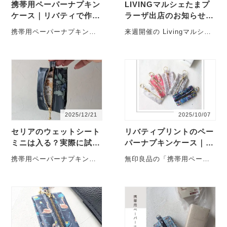
携帯用ペーパーナプキン
LIVINGマルシェたまプ
ケース｜リバティで作る
ラーザ出店のお知らせ｜
外出先の手拭き＆衛生ア
携帯用ペーパーナプキン
携帯用ペーパーナプキンケ
来週開催の Livingマルシェ
イテム
ケースを作りました
ース 外出先で手を拭く場
たまプラーザ に向けて、携
面、意外と多いですよね。
帯用のペーパーナプキンケ
特に旅行のと・・・
ースを制作しまし・・・
2025/12/21
2025/10/07
セリアのウェットシート
リバティプリントのペー
ミニは入る？実際に試し
パーナプキンケース｜ハ
てみました
ンカチ代わりに便利で可
携帯用ペーパーナプキンケ
無印良品の「携帯用ペーパ
愛い｜発売スタート
ース 名古屋での出店中、
ーナプキン」と、ダイソー
「Seria（セリア）で販売さ
の「ペーパーハンカチ」 ハ
れているウェッ・・・
ンカチ代わりに人気・・・