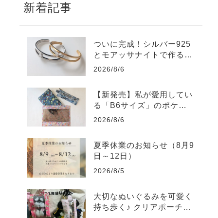
新着記事
ついに完成！シルバー925
とモアッサナイトで作る自
分だけのバングル
2026/8/6
【新発売】私が愛用してい
る「B6サイズ」のポケッ
トポーチを販売します
2026/8/6
夏季休業のお知らせ（8月9
日～12日）
2026/8/5
大切なぬいぐるみを可愛く
持ち歩く♪ クリアポーチの
素敵な使い方をご紹介