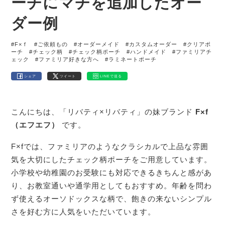
ーチにマチを追加したオー
ダー例
#F×ｆ
#ご依頼もの
#オーダーメイド
#カスタムオーダー
#クリアポ
ーチ
#チェック柄
#チェック柄ポーチ
#ハンドメイド
#ファミリアチ
ェック
#ファミリア好きな方へ
#ラミネートポーチ
シェア
ツイート
LINEで送る
こんにちは、「リバティ×リバティ」の妹ブランド
F×f
（エフエフ）
です。
F×fでは、ファミリアのようなクラシカルで上品な雰囲
気を大切にしたチェック柄ポーチをご用意しています。
小学校や幼稚園のお受験にも対応できるきちんと感があ
り、お教室通いや通学用としてもおすすめ。年齢を問わ
ず使えるオーソドックスな柄で、飽きの来ないシンプル
さを好む方に人気をいただいています。