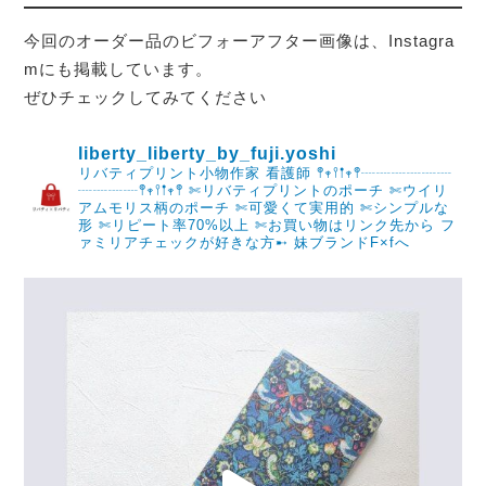
今回のオーダー品のビフォーアフター画像は、Instagra
mにも掲載しています。
ぜひチェックしてみてください
liberty_liberty_by_fuji.yoshi
リバティプリント小物作家 看護師 𖤣𖥧𖥣𖡡𖥧𖤣┈┈┈┈┈┈
┈┈┈┈𖤣𖥧𖥣𖡡𖥧𖤣
✄リバティプリントのポーチ
✄ウイリ
アムモリス柄のポーチ
✄可愛くて実用的
✄シンプルな
形
✄リピート率70%以上
✄お買い物はリンク先から
フ
ァミリアチェックが好きな方➸
妹ブランドF×fへ