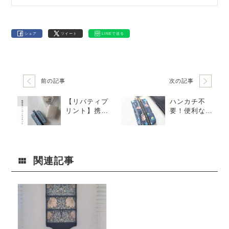
シェア
ツイート
LINEで送る
前の記事
次の記事
【リバティプ
ハンカチ不
リント】携帯
要！便利なペ
用ペーパーナ
ーパーナプキ
プキンケース
ンケース｜リ
試作品｜ふく
バティプリン
ろう柄「アウ
トで可愛い
ルス」で使い
関連記事
やすさを追求