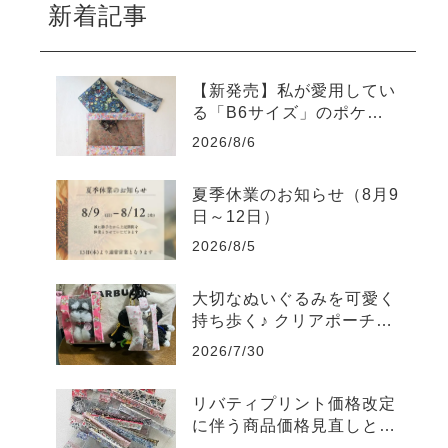
新着記事
【新発売】私が愛用してい
る「B6サイズ」のポケッ
トポーチを販売します
2026/8/6
夏季休業のお知らせ（8月9
日～12日）
2026/8/5
大切なぬいぐるみを可愛く
持ち歩く♪ クリアポーチの
素敵な使い方をご紹介
2026/7/30
リバティプリント価格改定
に伴う商品価格見直しと販
売終了商品のご案内