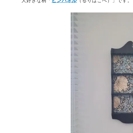
大好きな柄「
ピンパネル
（るりはこべ）」です。