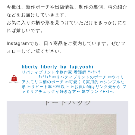
今後は、新作ポーチや出店情報、制作の裏側、柄の紹介
などをお届けしていきます。
お気に入りの柄や形を見つけていただけるきっかけにな
れば嬉しいです。
Instagramでも、日々商品をご案内しています。ぜひフ
ォローしてご覧ください。
liberty_liberty_by_fuji.yoshi
リバティプリント小物作家 看護師 𖤣𖥧𖥣𖡡𖥧𖤣┈┈┈┈┈┈
┈┈┈┈𖤣𖥧𖥣𖡡𖥧𖤣
✄リバティプリントのポーチ
✄ウイリ
アムモリス柄のポーチ
✄可愛くて実用的
✄シンプルな
形
✄リピート率70%以上
✄お買い物はリンク先から
フ
ァミリアチェックが好きな方➸
妹ブランドF×fへ