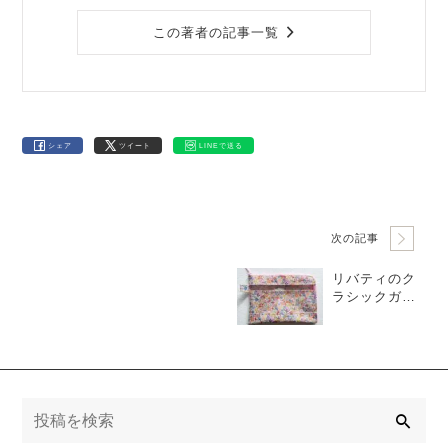
この著者の記事一覧
シェア
ツイート
LINEで送る
次の記事
リバティのク
ラシックガー
デンの魅力-10
0年の歴史を彩
る花々
検
索