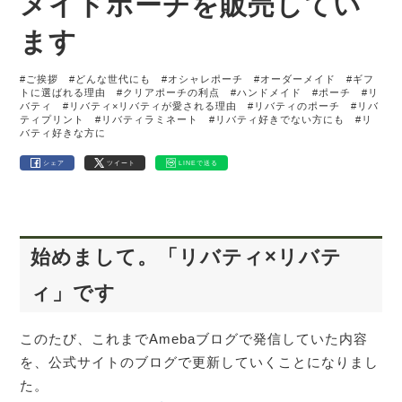
メイドポーチを販売してい
ます
#ご挨拶
#どんな世代にも
#オシャレポーチ
#オーダーメイド
#ギフ
トに選ばれる理由
#クリアポーチの利点
#ハンドメイド
#ポーチ
#リ
バティ
#リバティ×リバティが愛される理由
#リバティのポーチ
#リバ
ティプリント
#リバティラミネート
#リバティ好きでない方にも
#リ
バティ好きな方に
シェア
ツイート
LINEで送る
始めまして。「リバティ×リバテ
ィ」です
このたび、これまでAmebaブログで発信していた内容
を、公式サイトのブログで更新していくことになりまし
た。