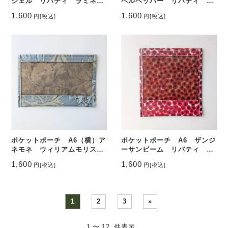
シェル リバティ ラミネー
ペルペッパー リバティ ラ
ト ♡
ミネート ♡
1,600
1,600
円
[税込]
円
[税込]
ポケットポーチ A6（横）ア
ポケットポーチ A6 ザンジ
ネモネ ウィリアムモリス
ーサンビーム リバティ ラ
ラミネート ♡
ミネート ♡
1,600
1,600
円
[税込]
円
[税込]
1
2
3
»
1 〜 12 件表示