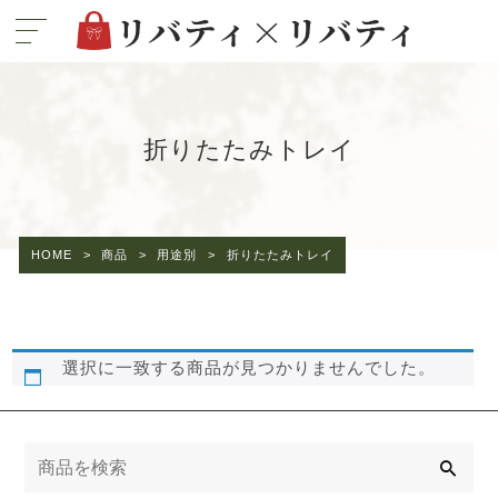
折りたたみトレイ
HOME
>
商品
>
用途別
>
折りたたみトレイ
選択に一致する商品が見つかりませんでした。
検
索