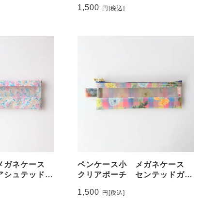
ィ ラミネート
ー リバティ ラミネート ♡
1,500
円
[税込]
 メガネケース
ペンケース小 メガネケース
 アシュテッド
クリアポーチ センテッドガー
ネート ♡大人
デン リバティ ラミネート
1,500
円
[税込]
♡繊細なイングリッシュ・ロー
ズが咲き誇る様子を絶妙なイラ
ストで表現した柄