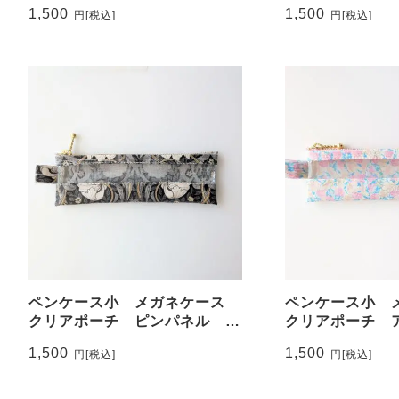
バティ ラミネート ♡
ーラ リバテ
1,500
1,500
円
[税込]
円
[税込]
♡
ペンケース小 メガネケース
ペンケース小
クリアポーチ ピンパネル ウ
クリアポーチ
ィリアムモリス ラミネート
リバティ ラミ
1,500
1,500
円
[税込]
円
[税込]
気のいちご柄