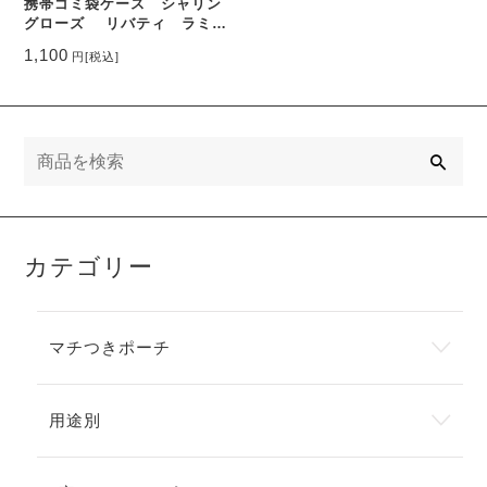
携帯ゴミ袋ケース シャリン
グローズ リバティ ラミネ
ート ♡イヌバラと小さなバ
1,100
円
[税込]
ラのつぼみを丹念に描き直
し、2015年秋冬のシーズン柄
「シャリング」の上に散りば
めました
検
索
カテゴリー
マチつきポーチ
用途別