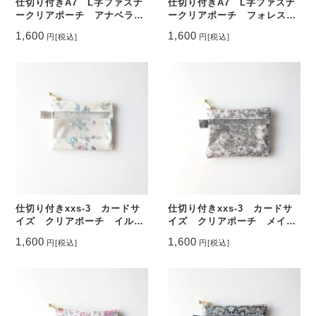
仕切り付きA7 L字ファスナ
仕切り付きA7 L字ファスナ
ークリアポーチ アナベラ
ークリアポーチ フォレスト
リバティ ラミネート カー
ウェーブ リバティ ラミネ
1,600
1,600
円
[税込]
円
[税込]
ドサイズ ♡
ート カードサイズ ♡
仕切り付きxxs-3 カードサ
仕切り付きxxs-3 カードサ
イズ クリアポーチ イルマ
イズ クリアポーチ メイモ
ズブーケ リバティ ラミネ
リス リバティ ラミネー
1,600
1,600
円
[税込]
円
[税込]
ート ♡
ト ♡