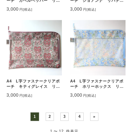
ーチ カペルペッパー リバ
ーチ ジョアンナ リバテ
ティ ラミネート ♡
ィ ラミネート ♡
3,000
3,000
円
[税込]
円
[税込]
A4 L字ファスナークリアポ
A4 L字ファスナークリアポ
ーチ キティグレイス リバ
ーチ ホリーホックス リバ
ティ ラミネート ♡
ティ ラミネート ♡典型的
3,000
3,000
円
[税込]
円
[税込]
なイングリッシュガーデンに
咲く沢山のタチアオイからイ
ンスピレーションを受け水彩
で描かれました
1
2
3
4
»
1 〜 12 件表示