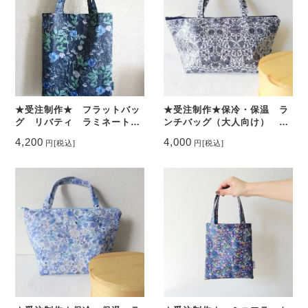
★受注制作★ フラットバッ
★受注制作★保冷・保温 ラ
グ リバティ ラミネート
ンチバッグ（大人向け） リ
お好みの柄でオーダーをお受
バティ ラミ お好みの柄で
4,200
4,000
円
[税込]
円
[税込]
けします
オーダーをお受けします