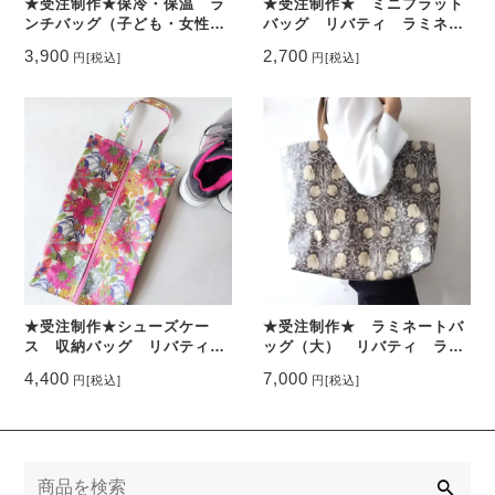
★受注制作★保冷・保温 ラ
★受注制作★ ミニフラット
ンチバッグ（子ども・女性向
バッグ リバティ ラミネー
け） リバティ ラミ お好
ト お好みの柄でオーダーを
3,900
2,700
円
[税込]
円
[税込]
みの柄でオーダーをお受けし
お受けします オーダーメイ
ます
ド
★受注制作★シューズケー
★受注制作★ ラミネートバ
ス 収納バッグ リバティ
ッグ（大） リバティ ラミ
ラミ お好みの柄でオーダー
ネート お好みの柄でオーダ
4,400
7,000
円
[税込]
円
[税込]
をお受けします
ーをお受けします オーダー
メイド
検
索