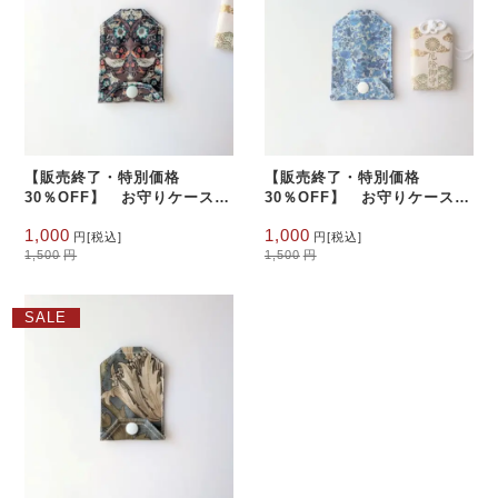
【販売終了・特別価格
【販売終了・特別価格
30％OFF】 お守りケース
30％OFF】 お守りケース
お守りカバー リバティラミ
お守りカバー リバティラミ
元
現
元
現
1,000
1,000
ネート ストロベリーシーフ
ネート クラシックガーデン
円
[税込]
円
[税込]
の
在
の
在
1,500
円
1,500
円
価
の
価
の
格
価
格
価
は
格
は
格
SALE
1,500
は
1,500
は
円
円
1,000
1,000
で
円
で
円
し
で
し
で
た。
す。
た。
す。