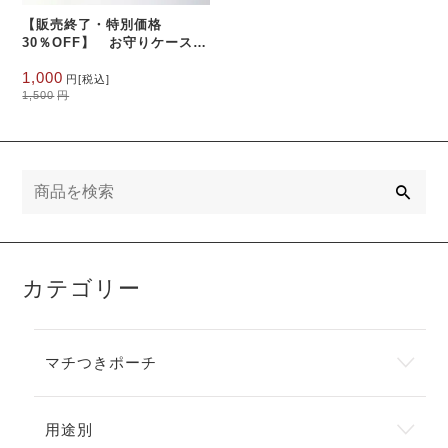
【販売終了・特別価格
30％OFF】 お守りケース
お守りカバー ウィリアムモ
元
現
1,000
リス ラミネート アネモネ
円
[税込]
の
在
1,500
円
価
の
格
価
は
格
1,500
は
円
1,000
検
で
円
索
し
で
た。
す。
カテゴリー
マチつきポーチ
用途別