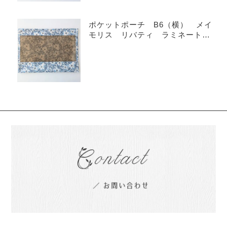
ポケットポーチ B6（横） メイ
モリス リバティ ラミネート
♡