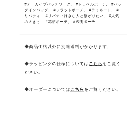
#アーカイブパッチワーク
,
#トラベルポーチ
,
#バッ
グインバッグ
,
#フラットポーチ
,
#ラミネート
,
#
リバティ
,
#リバティ好きな人と繋がりたい
,
#人気
の大きさ
,
#花柄ポーチ
,
#透明ポーチ
,
◆商品価格以外に別途送料がかかります。
◆ラッピングの仕様については
こちら
をご覧く
ださい。
◆オーダーについては
こちら
をご覧ください。