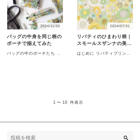
2024/11/20
2024/07/31
バッグの中身を同じ柄の
リバティのひまわり柄｜
ポーチで揃えてみた
スモールスザンナの美し
さを徹底解説
バッグの中のポーチたち お
はじめに リバティプリント
客様の中には、ポーチを 全
の中でも特に人気の高いス
て同じ柄に揃える ・・・
モールスザンナ。このデザ
インは、大・・・
1 〜 10 件表示
検
索