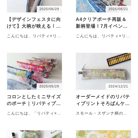
2025/06/29
2025/06/21
【デザインフェスタに向
A4クリアポーチ再販＆
けて】大柄が映える！人
新柄登場！7月イベント
気のA5ポケットポーチ
に向けて製作中です
こんにちは、リバティ×リバ
こんにちは、リバティ×リバ
が登場
ティです。今週末のデザイ
ティです。 先週のヨコハマ
ンフェスタに向けて、人気
ハンドメイドマルシェで
のA5サイズ・ポケット
は、たくさんの方に・・・
ポ・・・
2025/05/29
2024/12/21
コロンとしたミニサイズ
オーダーメイドのリバテ
のポーチ｜リバティプリ
ィプリントそろばんケー
ント柄で特別なひと時を
ス｜手作りで作る特別な
こんにちは、「リバティ×リ
スモール・スザンナ柄のそ
一品
バティ」です。今回は、
ろばんケース 当ショップで
「XSマチたっぷりポーチ」
は、リバティプリントのポ
をご案内します。・・・
ーチを作成・販売し・・・