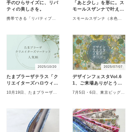
手のひらサイズに、リバ
「あと少し」を形に。ス
ティの美しさを。
モールスザンナで叶え
た、私だけのオーダーポ
携帯できる「リバティプリ
スモールスザンナ（水色）
ーチ
ントの折りたたみトレイ」
でお作りした、ペンケース
を限定制作しました 以前、
細身とサイズ調整ポケット
自分用として制作し・・・
ポーチ。 以前、スモ・・・
2025/10/20
2025/07/07
たまプラーザテラス「ク
デザインフェスタVol.6
リエイターズハロウィン
1、ご来場ありがとうご
マーケット」に出店しま
ざいました！
10月19日、たまプラーザテ
7月5日・6日、東京ビッグサ
した
ラスで開催された「クリエ
イトで開催された「デザイ
イターズハロウィンマーケ
ンフェスタVol.61」に出店
ット」に出店し・・・
いたしました。 ・・・