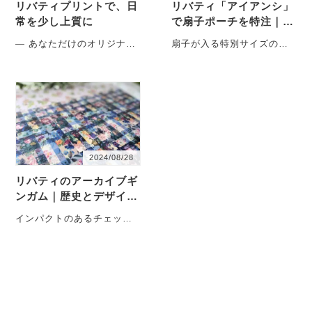
リバティプリントで、日
リバティ「アイアンシ」
常を少し上質に
で扇子ポーチを特注｜暮
らしを彩るクリアポーチ
― あなただけのオリジナル
扇子が入る特別サイズのア
ができるという贅沢 ― 「こ
イアンシポーチをお作りし
れを入れたい」という想い
ました 赤と青のコントラス
から生まれた、・・・
トが映える・・・
2024/08/28
リバティのアーカイブギ
ンガム｜歴史とデザイン
の謎を探る
インパクトのあるチェック
柄、リバティプリント「ア
ーカイブギンガム」 今回
は、この柄に焦点を
当・・・