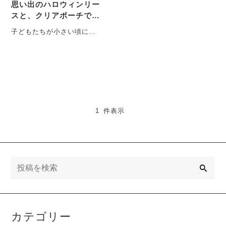
思い出のハロウィンリー
スと、クリアポーチでの
保管アイデア
子どもたちが小さい頃に作
った、思い出のハロウィン
リース。どちらがどちらを
作ったのか、今では本
人・・・
1 件表示
検
索
カテゴリー