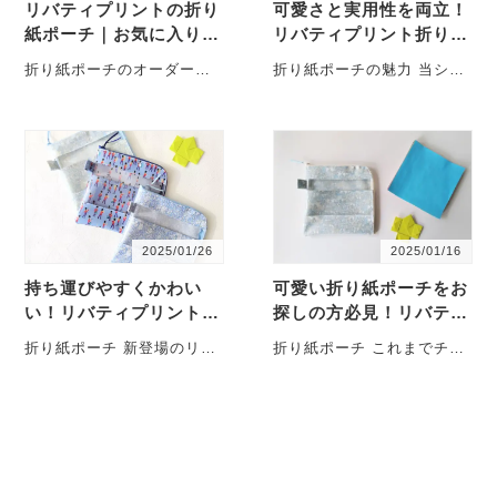
リバティプリントの折り
可愛さと実用性を両立！
紙ポーチ｜お気に入りを
リバティプリント折り紙
長く使う、やさしい収納
ポーチの新作紹介
折り紙ポーチのオーダーを
折り紙ポーチの魅力 当ショ
いただきました 折り紙ポー
ップの折り紙ポーチは、入
チのオーダーをいただき、
園・入学、お誕生日のギフ
お嬢様お二人分を作・・・
トとして大・・・
2025/01/26
2025/01/16
持ち運びやすくかわい
可愛い折り紙ポーチをお
い！リバティプリントの
探しの方必見！リバティ
折り紙ポーチ
プリントの折り紙ポーチ
折り紙ポーチ 新登場のリバ
折り紙ポーチ これまでチェ
が登場
ティプリントの「折り紙ポ
ック柄のポーチを販売して
ーチ」は、軽量で持ち運び
いる「F×ｆ」・・・
やすく、お・・・