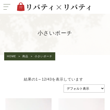
小さいポーチ
HOME
>
商品
>
小さいポーチ
結果の1～12/43を表示しています