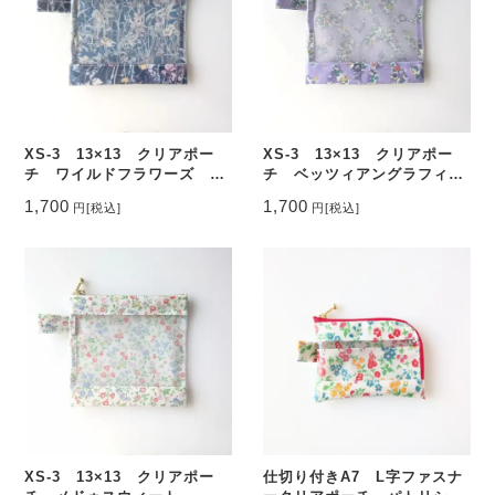
XS-3 13×13 クリアポー
XS-3 13×13 クリアポー
チ ワイルドフラワーズ リ
チ ベッツィアングラフィテ
バティ ラミネート ♡
ィ リバティ ラミネート
1,700
1,700
円
[税込]
円
[税込]
♡
XS-3 13×13 クリアポー
仕切り付きA7 L字ファスナ