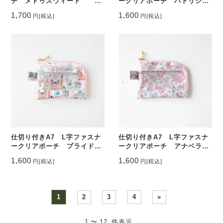
チ メドゥスウィート リ
ークリアポーチ パトリシ
バティ ラミネート ♡
ア リバティ ラミネート
1,700
1,600
円
[税込]
円
[税込]
カードサイズ ♡
仕切り付きA7 L字ファスナ
仕切り付きA7 L字ファスナ
ークリアポーチ プライドア
ークリアポーチ アナベラ
ンドブルーム リバティ ラ
リバティ ラミネート カー
1,600
1,600
円
[税込]
円
[税込]
ミネート カードサイズ ♡
ドサイズ ♡
1
2
3
4
»
1 〜 12 件表示